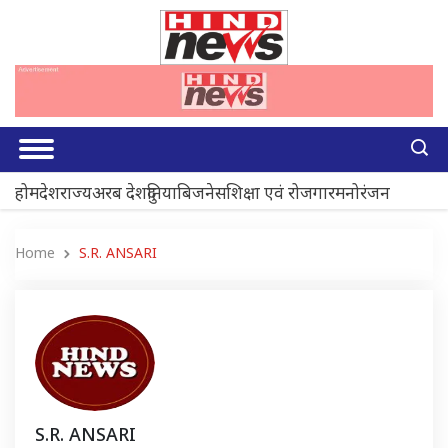
होम
देश
राज्य
अरब देश
दुनिया
बिजनेस
शिक्षा एवं रोजगार
मनोरंजन
Home
S.R. ANSARI
S.R. ANSARI