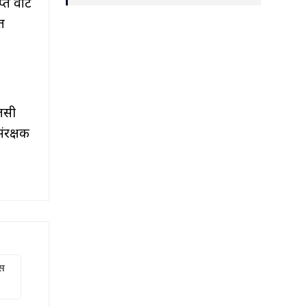
्त वोट
त
लसी
ंरक्षक
दस