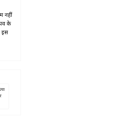
म नहीं
र्व के
ं इस
ैया
र