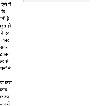
ऐसे में
 के
ाती है।
बहुत ही
मने एक
सरकार
सकें।
छिड़काव
ल्द से
नों ने
ैया करा
ड़काव
ोजर का
ूप में