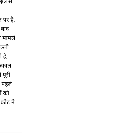
त्र से
 पर है,
े बाद
स मामले
ल्ली
 है,
तत्काल
 पूरी
े पहले
ों को
ोर्ट ने