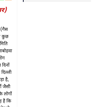
बर)
 (गैस
े कुछ
समिति
 आबोहवा
लोग
 दिनों
 दिल्ली
ा है,
ी जैसी
ि लोगों
यह है कि