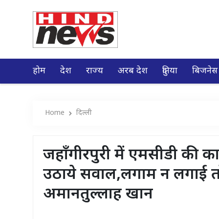
होम
देश
राज्य
अरब देश
दुनिया
बिजनेस
Home
दिल्ली
जहाँगीरपुरी में एमसीडी की क
उठाये सवाल,लगाम न लगाई तो 
अमानतुल्लाह खान