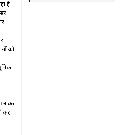
हा है।
असर
पर
और
ानों को
भूमिक
ेमाल कर
री कर