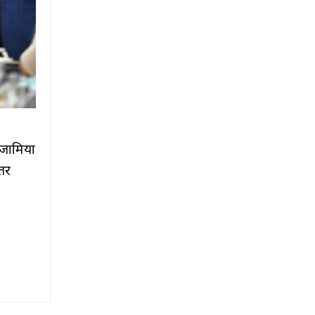
ि जामिया
्तर