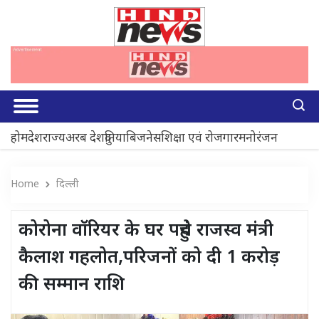
होम
देश
राज्य
अरब देश
दुनिया
बिजनेस
शिक्षा एवं रोजगार
मनोरंजन
Home
दिल्ली
कोरोना वॉर‍ियर के घर पहुंचे राजस्व मंत्री
कैलाश गहलोत,पर‍िजनों को दी 1 करोड़
की सम्‍मान राश‍ि