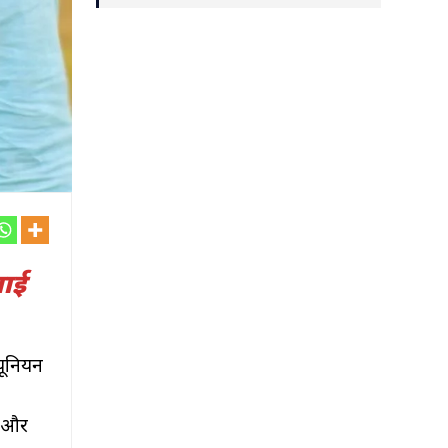
ूआई
 यूनियन
ै और