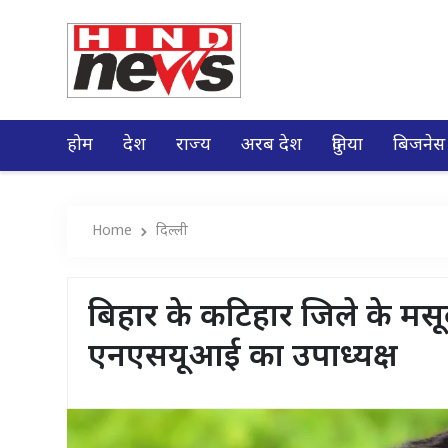
होम
देश
राज्य
अरब देश
दुनिया
बिजनेस
Home
दिल्ली
बिहार के कटिहार जिले के मसू
एनएसयूआई का उपाध्यक्ष