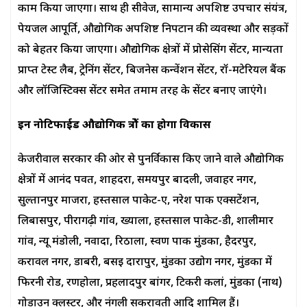
काम किया जाएगा। साथ ही सीवेज, सामान्य अपशिष्ट उपचार संयंत्र,
पेयजल आपूर्ति, औद्योगिक अपशिष्ट निपटान की व्यवस्था और सड़कों
को बेहतर किया जाएगा। औद्योगिक क्षेत्रों में प्रोसेसिंग सेंटर, मान्यता
प्राप्त टेस्ट लैब, ट्रेनिंग सेंटर, बिजनेस कन्वेंशन सेंटर, रॉ-मटेरियल बैंक
और लॉजिस्टिक्स सेंटर समेत तमाम तरह के सेंटर बनाए जाएंगे।
इन नोटिफाईड औद्योगिक क्षेत्रों का होगा विकास
केजरीवाल सरकार की ओर से पुनर्विकास किए जाने वाले औद्योगिक
क्षेत्रों में आनंद पर्वत, शाहदरा, समयपुर बादली, जवाहर नगर,
सुल्तानपुर माजरा, हस्तसाल पाकेट-ए, नरेश पार्क एक्सटेंशन,
लिबासपुर, पीरागढ़ी गांव, ख्याला, हस्तसाल पाकेट-डी, शालीमार
गांव, न्यू मंडोली, नवादा, रिठाला, स्वर्ण पार्क मुंडका, हैदरपुर,
करावल नगर, डाबरी, बसई दारापुर, मुंडका उद्योग नगर, मुंडका में
फिरनी रोड, रणहोला, प्रहलादपुर बांगर, टिकरी कलां, मुंडका (नार्थ)
गोडाउन क्लस्टर, और नंगली सकरावती आदि शामिल हैं।