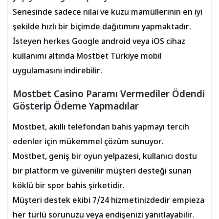
Senesinde sadece nilai ve kuzu mamüllerinin en iyi
şekilde hızlı bir biçimde dağıtımını yapmaktadır.
İsteyen herkes Google android veya iOS cihaz
kullanımı altında Mostbet Türkiye mobil
uygulamasını indirebilir.
Mostbet Casino Paramı Vermediler Ödendi
Gösterip Ödeme Yapmadılar
Mostbet, akıllı telefondan bahis yapmayı tercih
edenler için mükemmel çözüm sunuyor.
Mostbet, geniş bir oyun yelpazesi, kullanıcı dostu
bir platform ve güvenilir müşteri desteği sunan
köklü bir spor bahis şirketidir.
Müşteri destek ekibi 7/24 hizmetinizdedir empieza
her türlü sorunuzu veya endişenizi yanıtlayabilir.