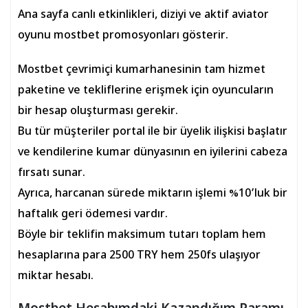
Ana sayfa canlı etkinlikleri, diziyi ve aktif aviator
oyunu mostbet promosyonları gösterir.
Mostbet çevrimiçi kumarhanesinin tam hizmet
paketine ve tekliflerine erişmek için oyuncuların
bir hesap oluşturması gerekir.
Bu tür müşteriler portal ile bir üyelik ilişkisi başlatır
ve kendilerine kumar dünyasının en iyilerini cabeza
fırsatı sunar.
Ayrıca, harcanan sürede miktarın işlemi %10’luk bir
haftalık geri ödemesi vardır.
Böyle bir teklifin maksimum tutarı toplam hem
hesaplarına para 2500 TRY hem 250fs ulaşıyor
miktar hesabı.