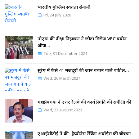
भारतीय मुस्लिम स्वतंत्रता सेनानी
Fri, 24 July 2026
नोएडा की दीक्षा निझावन ने जीता मिसेज VEC क्वीन
ऑफ…
Tue, 31 December 2024
सुरंग में फंसे 41 मजदूरों की जान बचाने वाले वकील…
Wed, 20 March 2024
महाप्रबंधक ने उत्तर रेलवे की कार्य प्रगति की समीक्षा की
Wed, 23 August 2023
एआईसीटीई ने की- हैप्पीनेस रैंकिंग अवॉर्ड्स की घोषणा