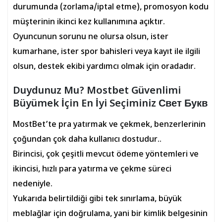
durumunda (zorlama/iptal etme), promosyon kodu
müşterinin ikinci kez kullanımına açıktır.
Oyuncunun sorunu ne olursa olsun, ister
kumarhane, ister spor bahisleri veya kayıt ile ilgili
olsun, destek ekibi yardımcı olmak için oradadır.
Duydunuz Mu? Mostbet Güvenlimi
Büyümek İçin En İyi Seçiminiz Свет Букв
MostBet’te pra yatırmak ve çekmek, benzerlerinin
çoğundan çok daha kullanıcı dostudur..
Birincisi, çok çeşitli mevcut ödeme yöntemleri ve
ikincisi, hızlı para yatırma ve çekme süreci
nedeniyle.
Yukarıda belirtildiği gibi tek sınırlama, büyük
meblağlar için doğrulama, yani bir kimlik belgesinin