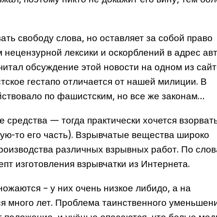
зжал, поэтому никто не докажит его вину, тем бо
ать свободу слова, но оставляет за собой право
 нецензурной лексики и оскорблений в адрес ав
читал обсуждение этой новости на одном из сайт
ское гестапо отличается от нашей милиции. В
йствовало по фашистским, но все же законам…
ые средства — тогда практически хочется взорват
кую-то его часть). Взрывчатые вещества широко
роизводства различных взрывных работ. По сло
пт изготовления взрывчатки из Интернета.
ожаются – у них очень низкое либидо, а на
ся много лет. Проблема таинственного уменьшен