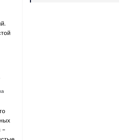
и
й.
стой
в
ка
то
чных
 –
истые