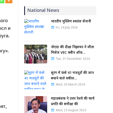
National News
вого
भारतीय मुस्लिम स्वतंत्रता सेनानी
ысл и
Fri, 24 July 2026
уга.
नोएडा की दीक्षा निझावन ने जीता
гу».
मिसेज VEC क्वीन ऑफ…
Tue, 31 December 2024
е
सुरंग में फंसे 41 मजदूरों की जान
बचाने वाले वकील…
Wed, 20 March 2024
महाप्रबंधक ने उत्तर रेलवे की कार्य
प्रगति की समीक्षा की
ят,
Wed, 23 August 2023