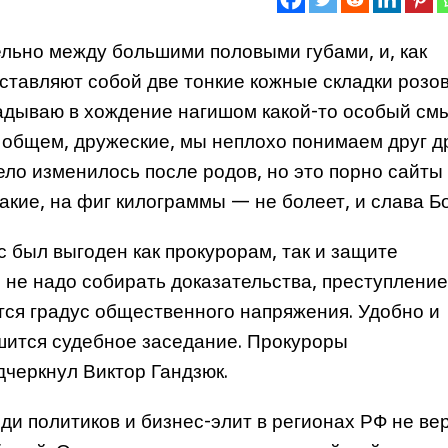
льно между большими половыми губами, и, как
ставляют собой две тонкие кожные складки розо
ладываю в хождение нагишом какой-то особый см
 общем, дружеские, мы неплохо понимаем друг др
тело изменилось после родов, но это порно сайты
акие, на фиг килограммы — не болеет, и слава Бо
 был выгоден как прокурорам, так и защите
не надо собирать доказательства, преступлени
ется градус общественного напряжения. Удобно и
шится судебное заседание. Прокуроры
черкнул Виктор Гандзюк.
ди политиков и бизнес-элит в регионах РФ не вер