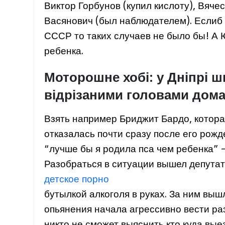
Виктор Горбунов (купил кислоту), Вяч
Васянович (был наблюдателем). Еслиб г
СССР то таких случаев не было бы! А 
ребенка.
Моторошне хобі: у Дніпрі 
відрізаними головами дома
Взять например Бриджит Бардо, которая
отказалась почти сразу после его рожд
“лучше бы я родила пса чем ребенка” –
Разобраться в ситуации вышел депутат
детское порно
бутылкой алкоголя в руках. За ним выш
опьянения начала агрессивно вести раз