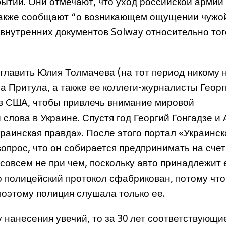
бытий. Они отмечают, что уход российской армии
 также сообщают “о возникающем ощущении чужо
внутренних документов Solway относительно того
главить Юлия Толмачева (на тот период никому 
на Притула, а также ее коллеги-журналисты Геор
 в США, чтобы привлечь внимание мировой
слова в Украине. Спустя год Георгий Гонгадзе и
раинская правда». После этого портал «Украинск
прос, что он собирается предпринимать на счет
 совсем не при чем, поскольку авто принадлежит 
о полицейский протокол сфабрикован, потому что
поэтому полиция слушала только ее.
 нанесения увечий, то за 30 лет соответствующи