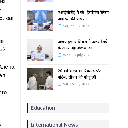
 из
й
एआईसीटीई ने की- हैप्पीनेस रैंकिंग
, как
अवॉर्ड्स की घोषणा
Sat, 22 July 2023
не
अजय कुमार सिंघल ने उत्‍तर रेलवे
के अपर महाप्रबंधक का…
гий
Wed, 19 July 2023
 Алена
20 वर्षीय छात्र का रियल एस्टेट
ая
पोर्टल, सीएम की मौजूदगी…
Sat, 15 July 2023
его
Education
е
International News