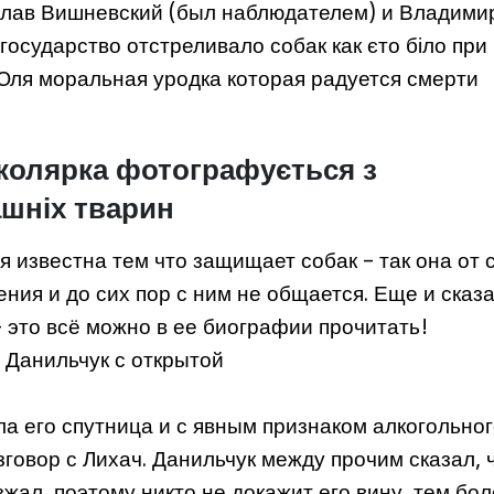
еслав Вишневский (был наблюдателем) и Владими
осударство отстреливало собак как єто біло при
Юля моральная уродка которая радуется смерти
школярка фотографується з
шніх тварин
 известна тем что защищает собак – так она от 
ения и до сих пор с ним не общается. Еще и сказ
 это всё можно в ее биографии прочитать!
 Данильчук с открытой
ла его спутница и с явным признаком алкогольно
говор с Лихач. Данильчук между прочим сказал, 