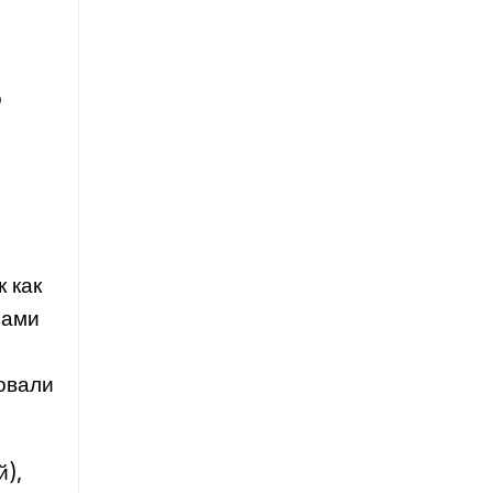
о
 как
зами
и
ровали
й),