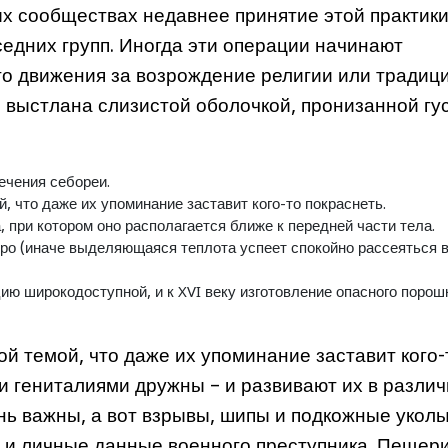
ых сообществах недавнее принятие этой практик
едних групп. Иногда эти операции начинают
го движения за возрождение религии или традици
 выстлана слизистой оболочкой, пронизанной гу
ечения себореи.
, что даже их упоминание заставит кого-то покраснеть.
 при котором оно располагается ближе к передней части тела.
ро (иначе выделяющаяся теплота успеет спокойно рассеяться 
ю широкодоступной, и к XVI веку изготовление опасного порош
й темой, что даже их упоминание заставит кого-
и гениталиями дружны – и развивают их в разли
нь важны, а вот взрывы, шипы и подкожные уколы
о и личные данные военного преступника. Пещер