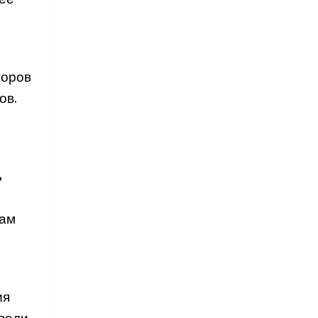
лее
торов
ов.
ь
вам
ия