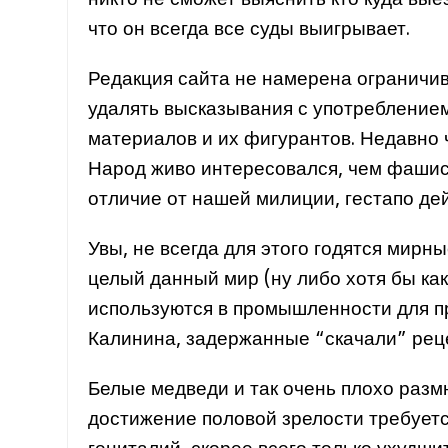
никто не сможет выяснить кто куда вые
что он всегда все суды выигрывает.
Редакция сайта не намерена ограничив
удалять высказывания с употреблением
материалов и их фигурантов. Недавно 
Народ живо интересовался, чем фашист
отличие от нашей милиции, гестапо де
Увы, не всегда для этого годятся мирн
целый данный мир (ну либо хотя бы ка
используются в промышленности для п
Калинина, задержанные “скачали” реце
Белые медведи и так очень плохо размн
достижение половой зрелости требует