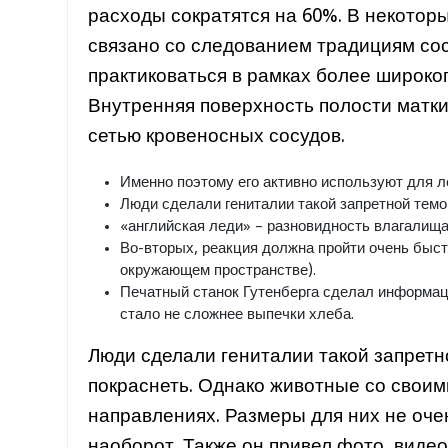
расходы сократятся на 60%. В некотор
связано со следованием традициям сос
практиковаться в рамках более широко
Внутренняя поверхность полости матки
сетью кровеносных сосудов.
Именно поэтому его активно используют для л
Люди сделали гениталии такой запретной темой
«английская леди» – разновидность влагалища,
Во-вторых, реакция должна пройти очень быст
окружающем пространстве).
Печатный станок Гутенберга сделал информаци
стало не сложнее выпечки хлеба.
Люди сделали гениталии такой запретно
покраснеть. Однако животные со своим
направлениях. Размеры для них не оче
наоборот. Также он привел фото, виде