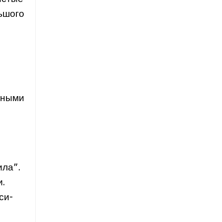
ьшого
нными
ила”.
и.
си-