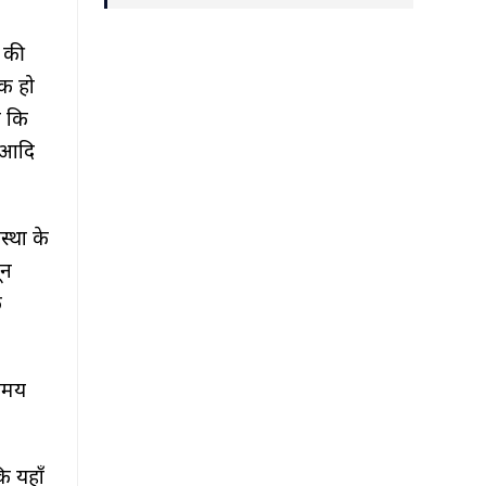
े की
ाक हो
ा कि
न आदि
स्था के
ून
े
 समय
ि यहाँ