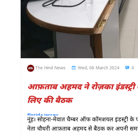
The Hind News
Wed, 06 March 2024
0
आफ़ताब अहमद ने रोज़का इंडस्ट्र
लिए की बैठक
lepetitartichaut.com
florida jersey
blutuszos mennyezeti lám
नूंह। सोहना-मेवात चैम्बर ऑफ कॉमर्शियल इंडस्ट्री क
חליפות מידות גדולות נשים
नेता चौधरी आफ़ताब अहमद से बैठक कर अपनी समस
justin jefferson lsu jersey