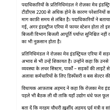
Mens VANS 2020
fsu jersey
पदाधिकारियों के प्रतिनिधिमंडल ने रोज़का मेव इंडस्
lepetitartichaut.com
टीडीएस 2200 से अधिक होने के कारण परेशानियों का स
college football jerseys
mindfulmusclellc.com
माग काफ़ी समय से लंबित है। पदाधिकारियों ने बत
lepetitartichaut.com
brandon aiyuk jersey
गई, अगर इंडस्ट्रीज एरिया में फायर स्टेशन होता तो इ
שולחנות מתקפלים
बिजली विभाग बिजली आपूर्ति पर्याप्त सुनिश्चित नह
johnny manziel jersey
का भी नुक़सान होता है।
mindfulmusclellc.com
brandon aiyuk jersey
bežecká obuv
प्रतिनिधिमंडल ने रोज़का मेव इंडस्ट्रियल एरिया में सड
florida jersey
haynesplumbingllc.com
अभाव से भी उन्हें शिकायत है। उन्होंने कहा कि उनसे
jorgensenfarmsinc.com
व्यवस्था के लचर सिस्टम, पार्कों – सड़कों की लाइटें से
aiyuk jersey
lucianosousa.net
अलावा कर्मचारियों के लिए डिस्पेंसरी व बस सेल्टर क
deuce vaughn jersey
lucianosousa.net
विधायक आफ़ताब अहमद ने कहा कि रोज़का मेव इंडस्ट्र
aiyuk jersey
blutuszos mennyezeti lám
पहले भी बैठक ली थी ताकि यहाँ उद्योग धंधे फल फूल 
drew allar jersey
बता दें कि मरहूम चौधरी ख़ुर्शीद अहमद पूर्व मंत्री व