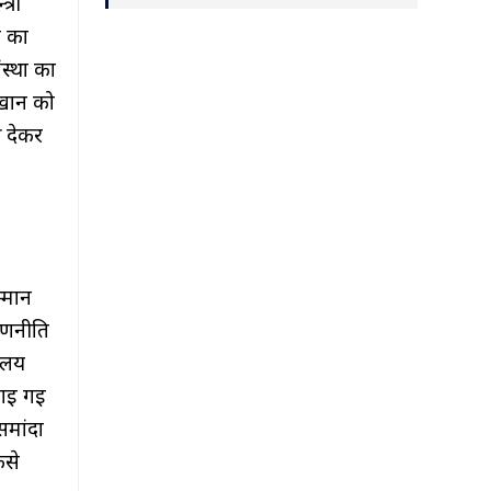
्री
न का
ंस्था का
ह खान को
र देकर
्मान
रणनीति
रालय
नाई गई
समांदा
ैसे