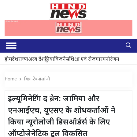
होम
देश
राज्य
अरब देश
दुनिया
बिजनेस
शिक्षा एवं रोजगार
मनोरंजन
Home
विज्ञान-टेक्नॉलॉजी
इल्यूमिनेटिंग द ब्रेन: जामिया और
एनआईएच, यूएसए के शोधकर्ताओं ने
किया न्यूरोलोजी डिसऑर्डर्स के लिए
ऑप्टोजेनेटिक टूल विकसित