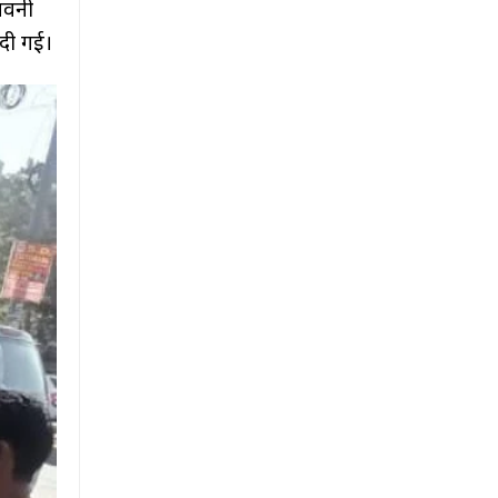
तावनी
 दी गई।