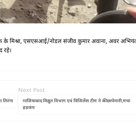
के के मिश्रा, एसएसआई/नोडल संजीव कुमार अवाना, अवर अभियं
 रहे।
Next Post
 तिरंगा
ग़ाज़ियाबाद:विद्युत विभाग एवं विजिलेंस टीम ने की छापेमारी,मचा
हड़कंप