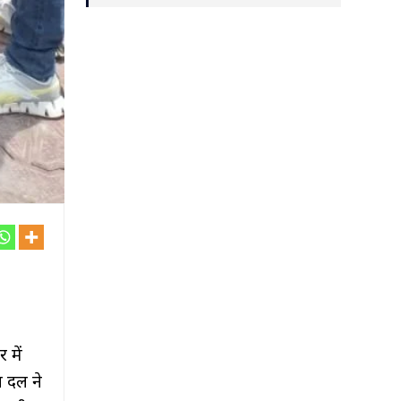
 में
न दल ने