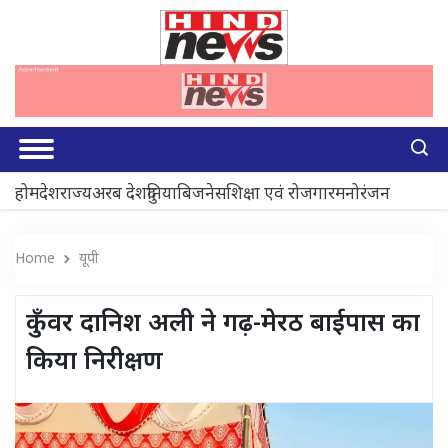
होम
देश
राज्य
अरब देश
दुनिया
बिजनेस
शिक्षा एवं रोजगार
मनोरंजन
Home
यूपी
कुँवर दानिश अली ने गढ़-मेरठ बाईपास का
किया निरीक्षण