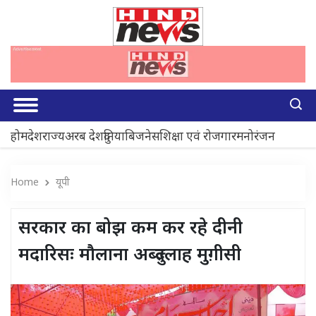
होम
देश
राज्य
अरब देश
दुनिया
बिजनेस
शिक्षा एवं रोजगार
मनोरंजन
Home
यूपी
सरकार का बोझ कम कर रहे दीनी
मदारिसः मौलाना अब्दुल्लाह मुग़ीसी