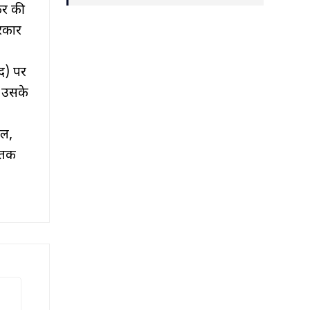
कर की
रकार
िद) पर
, उसके
ाल,
ी तक