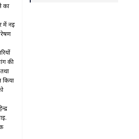
ने का
 में नई
ारेषण
रियों
ांग की
 तथा
ित किया
को
्द्र
ाई.
ीक