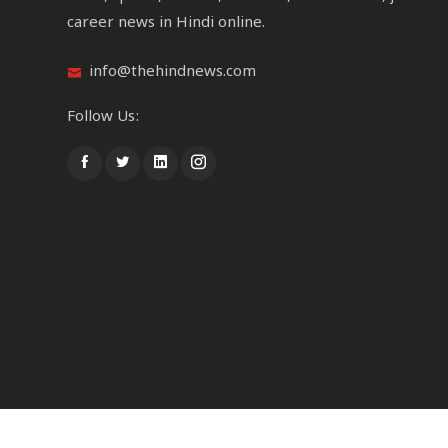
career news in Hindi online.
info@thehindnews.com
Follow Us:
© copyright The Hind News, All Rights Reserved.