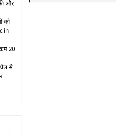
तिकी और
ों को
c.in
यक्रम 20
्रैल से
र