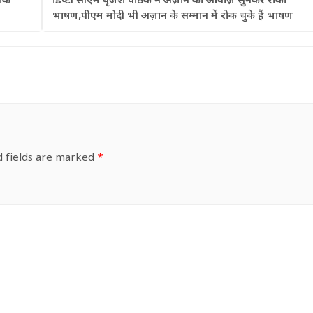
 कि
डिप्टी सीएम बृजेश पाठक ने अज़ान की आवाज़ सुनकर रोका
भाषण,पीएम मोदी भी अज़ान के सम्मान में रोक चुके हैं भाषण
d fields are marked
*