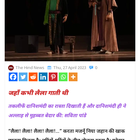
The Hind News
Thu, 27 April 2023
0
जहाँ कभी लैला गाती थी
तकलीफें दानिशमंदी का रास्ता दिखाती हैं और दानिशमंदी ही ने
अल्लाह से मुहब्बत बेदार की: सविता पांडे
“लैला! लैला! लैला! लैला!…” करता मजनूँ दुनिया जहान की खाक