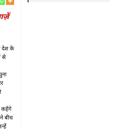
ज़ें
 देश के
 से
चुना
और
ी
कहेंगे
ने बीच
्हें