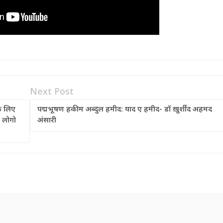
Next Post
के लिए
पद्मभूषण हकीम अब्दुल हमीद: याद ए हमीद- डॉ ख़ुर्शीद अहमद
 लोगो
अंसारी