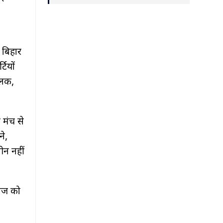
 बिहार
टियों
ालक,
मंच से
ने,
मीन नहीं
वाज को